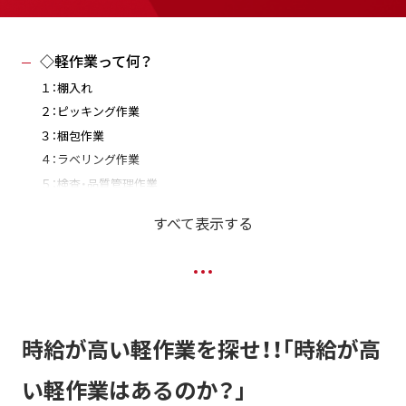
◇軽作業って何？
１：棚入れ
２：ピッキング作業
３：梱包作業
４：ラベリング作業
５：検査・品質管理作業
◇なんで時給が高くなるのか？
すべて表示する
１：需要と供給
２：特別なスキルや訓練が必要
３：身体的な負荷が高い
４：不規則な時間
◇自分に向いているのか？
時給が高い軽作業を探せ！！｢時給が高
◇「軽作業」おすすめの派遣会社◇＜PR＞
い軽作業はあるのか？｣