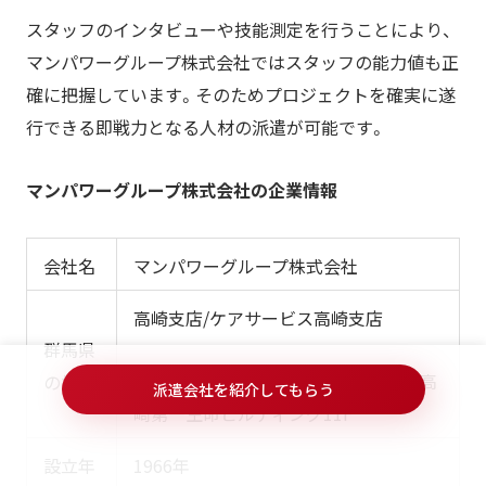
スタッフのインタビューや技能測定を行うことにより、
マンパワーグループ株式会社ではスタッフの能力値も正
確に把握しています。そのためプロジェクトを確実に遂
行できる即戦力となる人材の派遣が可能です。
マ
ンパワーグループ株式会社の企業情報
会社名
マンパワーグループ株式会社
高崎支店/ケアサービス高崎支店
群馬県
〒370-0831 群馬県高崎市あら町167 高
の拠点
派遣会社を紹介してもらう
崎第一生命ビルディング11F
設立年
1966年