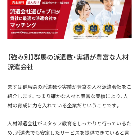
求人広告事業を手掛ける会社のグループ会社｜ジャーナルスタッ
フ株式会社
【資格別】群馬で保育士に強い人材派遣会社
全国展開のカバー力が魅力｜株式会社ネオキャリア
厚生労働大臣からの認可アリ｜株式会社ニッソーネット
保育業界に特化した派遣会社｜株式会社アスカ
初心者でも簡単！人材派遣についてのノウハウ
【強み別】群馬の派遣数・実績が豊富な人材
～人材派遣とは～仕組みをご紹介
派遣会社
人材派遣の種類
人材派遣会社を活用する上でのメリット
まずは群馬県の派遣数や実績が豊富な人材派遣会社をご
人材派遣会社を活用する上でのデメリット
紹介します。つまり確かな人材と豊富な実績により、人
群馬県の人材派遣会社の特徴
材の育成に力を入れている企業だということです。
群馬県で失敗しない人材派遣会社の選び方・ポイント
群馬県のおすすめ人材派遣会社一覧
人材派遣会社がスタッフ教育をしっかりと行っているた
人材派遣会社を活用する上でよくある質問
め、派遣先でも安定したサービスを提供できていると言