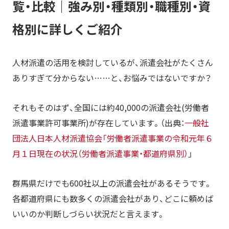
覧・比較｜強み別・種類別・職種別・資
ーグループ株式会社
30年以上の歴史を持つ総合人材サービス企業｜ヒューマンリソシ
格別に詳しくご紹介
ア株式会社
全国初三つの優良認定を取得した派遣会社｜株式会社セントラル
サービス
人材派遣の活用を検討しているが、派遣会社がたくさん
【種類別】群馬で短期・単発の派遣バイトに強い人材派
ありすぎて分からない……と、お悩みではないですか？
遣会社
短期人材サービス業界ナンバーワンの人材サービス会社｜株式会
それもそのはず、全国には約40,000の派遣会社(労働者
社フルキャスト
派遣事業許可事業所)が存在しています。（出典：
一般社
【職種別】群馬でオフィスワークに強い人材派遣会社
団法人日本人材派遣協会「労働者派遣事業の令和元年６
国内トップクラスの実績と売上｜パーソルテンプスタッフ株式会
社
月１日現在の状況（労働者派遣事業・都道府県別）
」
創業40年以上、国内トップクラスの大手人材派遣会社｜株式会社
パソナ
群馬県だけでも600社以上の派遣会社があるそうです。
充実した教育体制＆アフターフォロー｜株式会社ワイズコーポレ
ーション
各都道府県にも数多くの派遣会社があり、どこに頼めば
全国各地から迅速に人材を手配｜サンヴァーテックス株式会社
いいのか判断しづらい状況だと言えます。
【職種別】群馬で営業職・販売職に強い人材派遣会社