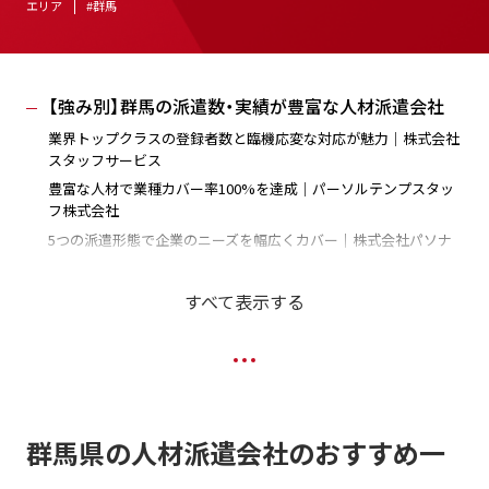
エリア
#群馬
【強み別】群馬の派遣数・実績が豊富な人材派遣会社
業界トップクラスの登録者数と臨機応変な対応が魅力｜株式会社
スタッフサービス
豊富な人材で業種カバー率100%を達成｜パーソルテンプスタッ
フ株式会社
5つの派遣形態で企業のニーズを幅広くカバー｜株式会社パソナ
【強み別】群馬の登録スタッフ数が多い大手人材派遣
すべて表示する
会社
人材総合サービス分野のパイオニア｜株式会社リクルートスタッ
フィング
優秀な派遣スタッフが多く対応職種も豊富｜株式会社スタッフサ
ービス
【強み別】群馬で歴史がある老舗人材派遣会社
群馬県の人材派遣会社のおすすめ一
安定した人材を派遣する、日本で最初の人材派遣会社｜マンパワ