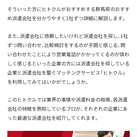
営業・販売に強い博報堂グループの派遣会社｜株式会社バックス
そういった方にヒトクルがおすすめする群馬県のおすす
グループ
め派遣会社を分かりやすく1社ずつ詳細に解説します。
自社メディアで独自の人材を確保｜株式会社ウィルオブ・ワーク
1966年設立、日本で初めての派遣会社｜マンパワーグループ株式
また、派遣会社に依頼したいけれど派遣会社を探し、1社
会社
ずつ問い合わせ、比較検討をするのが手間と感じる、問
【職種別】群馬でIT・WEBエンジニア職に強い人材派
遣会社
い合わせたことにより営業電話がかかってくるのが煩わ
しく感じるといった企業の方には派遣会社を探している
世界60ヶ国以上で展開中の大手外資系派遣会社｜アデコ株式会社
情報サービスに特化した会社のグループ企業｜株式会社ジーシー
企業と派遣会社を繋ぐマッチングサービス「ヒトクル」
シースタッフ
を利用してみてはいかがでしょうか。
企業のニーズに沿ったマッチングの実現｜株式会社スタッフサー
ビス
このヒトクルでは業界の事情や派遣料金の相場、各派遣
【資格別】群馬で介護・医療に強い人材派遣会社
会社の特徴を熟知しているプロが、それぞれの企業にあ
優秀な人材を派遣可能な介護職に強い派遣会社｜株式会社ブレイ
ブ
った最適な派遣会社を紹介してくれます。
独自の集客メディアによる人材確保が魅力｜株式会社ウィルオ
ブ・ワーク